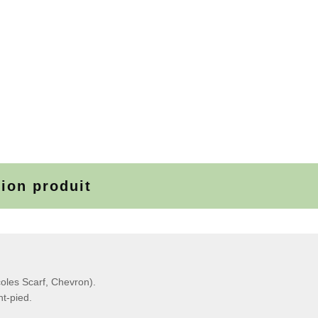
tion produit
coles Scarf, Chevron).
nt-pied.