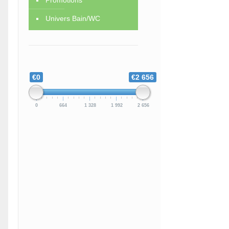
Promotions
Univers Bain/WC
€0
€2 656
0
664
1 328
1 992
2 656