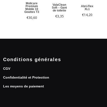
Molicare
ValaClean
Premium
Abri-Flex
Soft – Gant
Mobile 10
XL1
de toilette
Gouttes T3
€
14,20
€
3,35
€
30,60
Conditions générales
CGV
Confidentialité et Protection
Les moyens de paiement