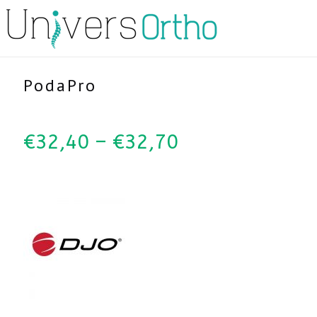
PodaPro
€
32,40
–
€
32,70