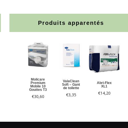
Produits apparentés
Molicare
ValaClean
Premium
Abri-Flex
Soft – Gant
Mobile 10
XL1
de toilette
Gouttes T3
€
14,20
€
3,35
€
30,60