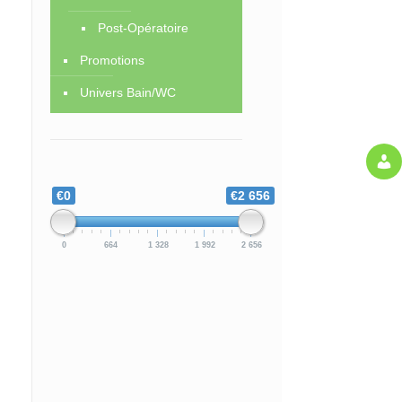
Post-Opératoire
Promotions
Univers Bain/WC
€0
€2 656
0
664
1 328
1 992
2 656