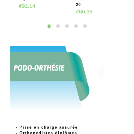
20°
€
92,14
€
60,38
- Prise en charge assurée
- Orthopedistes diplômés