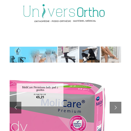
MoliCare Premium lady pad 2
gouttes
À PARTIR DE
€
5,21