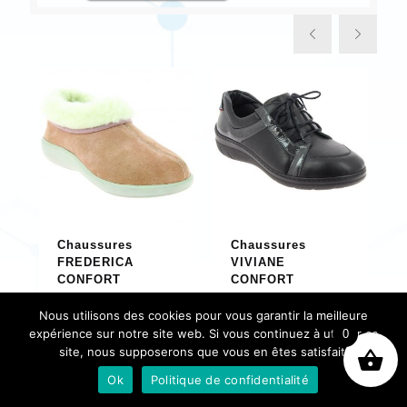
Chaussures
Chaussures
FREDERICA
VIVIANE
CONFORT
CONFORT
€
38,47
€
88,31
Nous utilisons des cookies pour vous garantir la meilleure
expérience sur notre site web. Si vous continuez à utiliser ce
0
site, nous supposerons que vous en êtes satisfait.
Ok
Politique de confidentialité
Prendre un rendez-vous