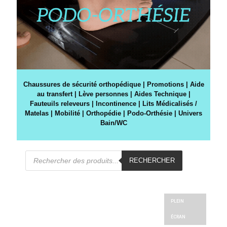
Chaussures de sécurité orthopédique
|
Promotions
|
Aide
au transfert
|
Lève personnes
|
Aides Technique
|
Fauteuils releveurs
|
Incontinence
|
Lits Médicalisés /
Matelas
|
Mobilité
|
Orthopédie
|
Podo-Orthésie
|
Univers
Bain/WC
Recherche
de
RECHERCHER
produits
PLEIN
ÉCRAN